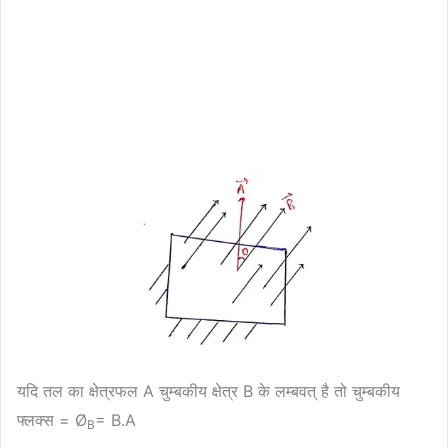
यदि तल का क्षेत्रफल A चुम्बकीय क्षेत्र B के लम्बवत् है तो चुम्बकीय
फ्लक्स = Ø
= B.A
B