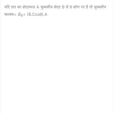
यदि तल का क्षेत्रफल A चुम्बकीय क्षेत्र B से θ
कोण पर है तो चुम्बकीय
फ्लक्स= Ø
= (B.Cosθ).A
B