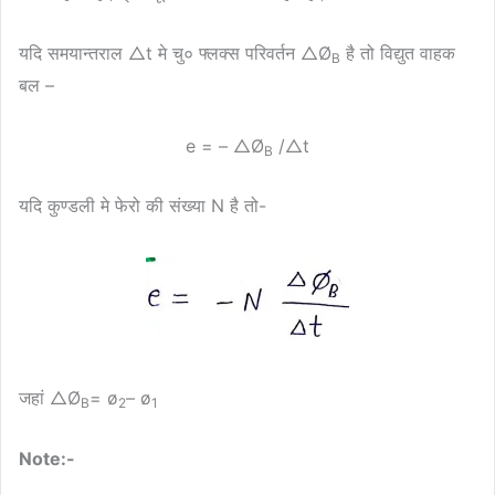
यदि समयान्तराल △t मे चु० फ्लक्स परिवर्तन △Ø
है तो विद्युत वाहक
B
बल –
e = – △Ø
/△t
B
यदि कुण्डली मे फेरो की संख्या N है तो-
जहां △Ø
= ø
– ø
B
2
1
Note:-