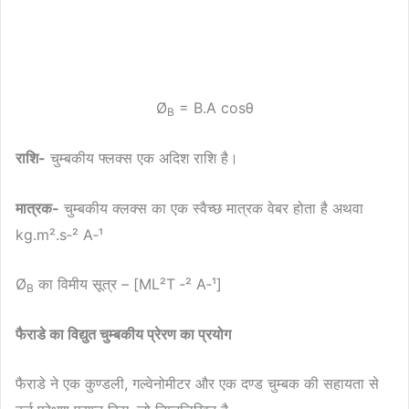
Ø
= B.A cosθ
B
राशि-
चुम्बकीय फ्लक्स एक अदिश राशि है।
मात्रक-
चुम्बकीय क्लक्स का एक स्वैच्छ मात्रक वेबर होता है अथवा
kg.m².s‐² A‐¹
Ø
का विमीय सूत्र – [ML²T ‐² A‐¹]
B
फैराडे का विद्युत चुम्बकीय प्रेरण का प्रयोग
फैराडे ने एक कुण्डली, गल्वेनोमीटर और एक दण्ड चुम्बक की सहायता से