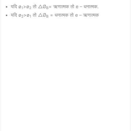
यदि ø
>ø
तो △Ø
= ऋणात्मक तो e – धनात्मक.
1
2
B
यदि ø
>ø
तो △Ø
= धनात्मक तो e – ऋणात्मक
2
1
B