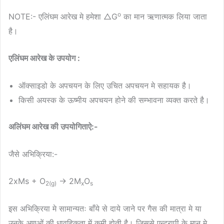
o
NOTE:- एलिंघम आरेख मे हमेशा △G
का मान ऋणात्मक लिया जाता
है।
एलिंघम आरेख के उपयोग :
ऑक्साइडो के अपचयन के लिए उचित अपचयन मे सहायक है।
किसी अयस्क के ऊष्मीय अपचयन होने की सम्भावना व्यक्त करते है।
अलिंघम आरेख की उपयोगिताऐ:-
जैसे अभिक्रिया:-
2xMs + O
→ 2M
O
2(g)
x
s
इस अभिक्रिया मे सामान्यतः बाँये से दाये जाने पर गैस की मात्रा मे या
उनके अणुओं की धावृहिकता में कमी होती है। जिससे एन्ट्रापी के मान मे