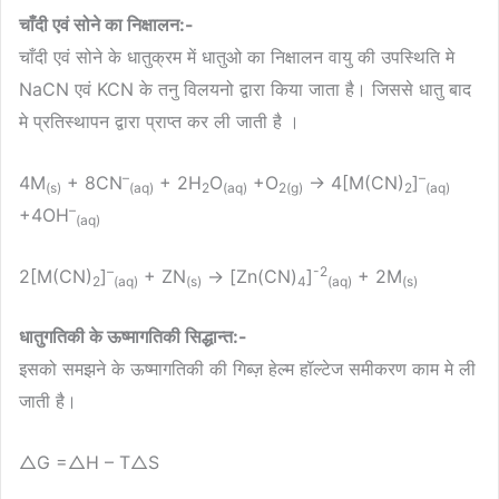
चाँदी एवं सोने का निक्षालन:-
चाँदी एवं सोने के धातुक्रम में धातुओ का निक्षालन वायु की उपस्थिति मे
NaCN एवं KCN के तनु विलयनो द्वारा किया जाता है। जिससे धातु बाद
मे प्रतिस्थापन द्वारा प्राप्त कर ली जाती है ।
–
–
4M
+ 8CN
+ 2H
O
+O
→ 4[M(CN)
]
(s)
(aq)
2
(aq)
2(g)
2
(aq)
–
+4OH
(aq)
–
-2
2[M(CN)
]
+ ZN
→ [Zn(CN)
]
+ 2M
2
(aq)
(s)
4
(aq)
(s)
धातुगतिकी के ऊष्मागतिकी सिद्धान्त:-
इसको समझने के ऊष्मागतिकी की गिब्ज़ हेल्म हॉल्टेज समीकरण काम मे ली
जाती है।
△G =△H – T△S