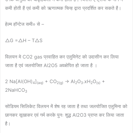
कमी होती है एवं कमी को ऋणात्मक चिन्ह द्वारा प्रदर्शित कर सकते है।
हेल्म हॉन्टेज समी० से –
△G =△H – T△S
विलयन मे CO2 gas प्रवाहित कर एलुमिनेट को उदासीन कर लिया
जाता है एवं जलयोजित Al2O5 अवक्षेपित हो जाता है ।
2 Na[Al(OH)
]
+ CO
→ Al
O
.xH
O
+
4
(aq)
2(g)
2
3
2
(s)
2NaHCO
3
सोडियम सिलिकेट विलयन में शेष रह जाता है तथा जलयोजित एलुमिना को
छानकर सूखाकर एवं गर्म करके पुनः शुद्ध Al2O3 प्राप्त कर लिया जाता
है।