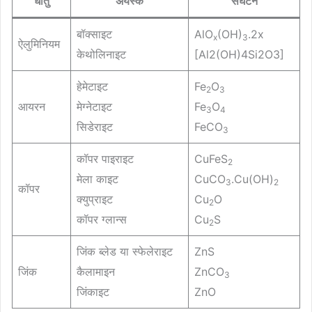
धातु
अयस्क
संघटन
बॉक्साइट
AlO
(OH)
.2x
x
3
ऐलुमिनियम
केथोलिनाइट
[Al2(OH)4Si2O3]
हेमेटाइट
Fe
O
2
3
आयरन
मेग्नेटाइट
Fe
O
3
4
सिडेराइट
FeCO
3
कॉपर पाइराइट
CuFeS
2
मेला काइट
CuCO
.Cu(OH)
3
2
कॉपर
क्युप्राइट
Cu
O
2
कॉपर ग्लान्स
Cu
S
2
जिंक ब्लेड या स्फेलेराइट
ZnS
जिंक
कैलामाइन
ZnCO
3
जिंकाइट
ZnO