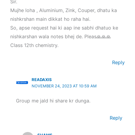
Sir.
Mujhe loha , Aluminium, Zink, Couper, dhatu ka
nishkrshan main dikkat ho raha hai.
So, apse request hai ki aap ine sabhi dhatuo ke
nishkarshan wala notes bhej de. Pleas🙏🙏🙏
Class 12th chemistry.
Reply
READAXIS
NOVEMBER 24, 2023 AT 10:59 AM
Group me jald hi share kr dunga.
Reply
SHAMS