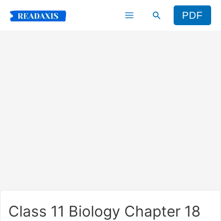
Skip
Search
PDF
to
content
Class 11 Biology Chapter 18