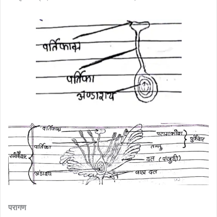
परागण