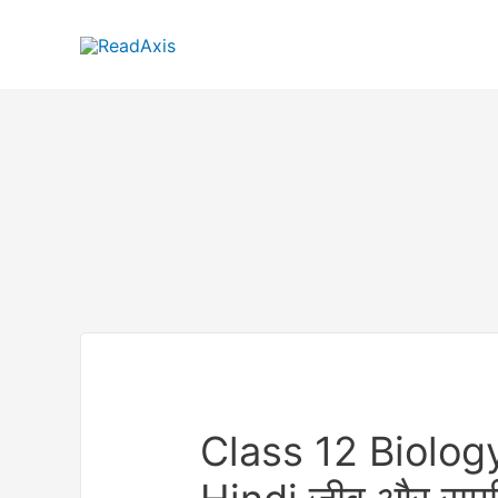
Skip
to
content
Class 12 Biolog