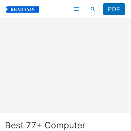
Skip
Search
PDF
to
content
Best 77+ Computer