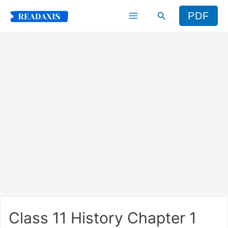
Skip
Search
PDF
to
content
Class 11 History Chapter 1