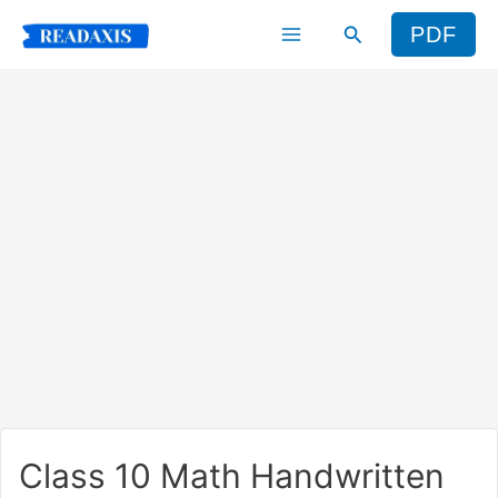
Skip
Search
PDF
to
content
Class 10 Math Handwritten