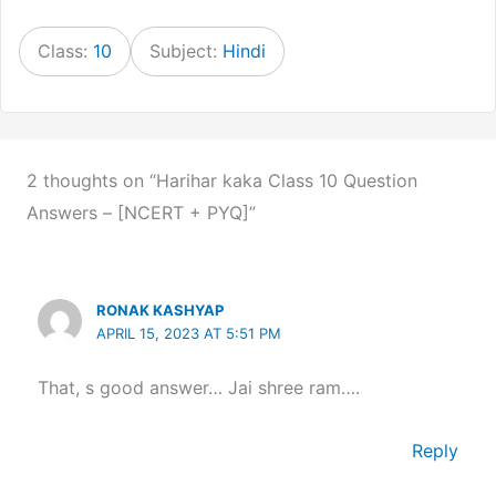
Class:
10
Subject:
Hindi
2 thoughts on “Harihar kaka Class 10 Question
Answers – [NCERT + PYQ]”
RONAK KASHYAP
APRIL 15, 2023 AT 5:51 PM
That, s good answer… Jai shree ram….
Reply