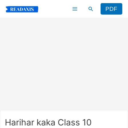
Skip
Search
PDF
to
content
Harihar kaka Class 10