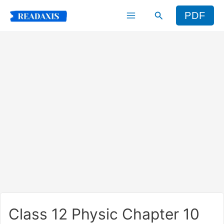
Skip
Search
PDF
to
content
Class 12 Physic Chapter 10