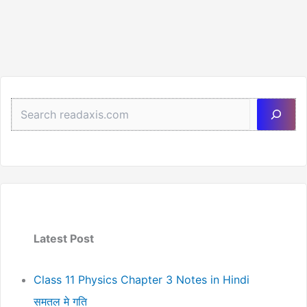
Sea
Latest Post
Class 11 Physics Chapter 3 Notes in Hindi
समतल मे गति