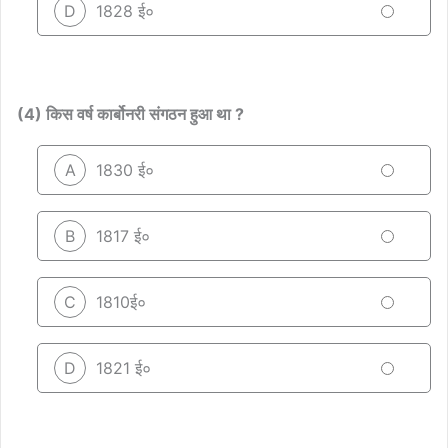
D
1828 ई०
(4) किस वर्ष कार्बोनरी संगठन हुआ था ?
A
1830 ई०
B
1817 ई०
C
1810ई०
D
1821 ई०