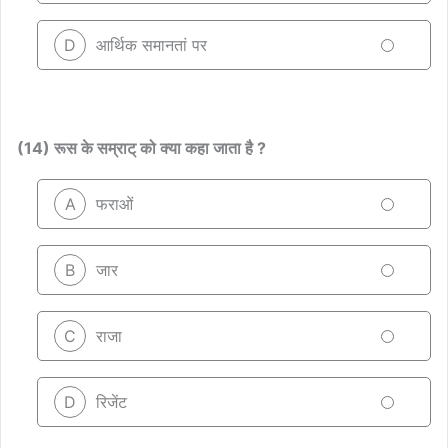
D
आर्थिक समानतां पर
(14) रूस के सम्राट् को क्या कहा जाता है ?
A
फराओं
B
जार
C
राजा
D
रिजेंट