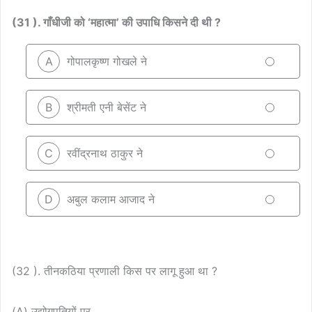
(31 ). गाँधीजी को ‘महात्मा’ की उपाधि किसने दी थी ?
A
गोपालकृष्ण गोखले ने
B
श्रीमती एनी बेसेंट ने
C
रवींद्रनाथ ठाकुर ने
D
अबुल कलाम आजाद ने
(32 ). तीनकठिया प्रणाली किस पर लागू हुआ था ?
(A) उद्योगपतियों पर