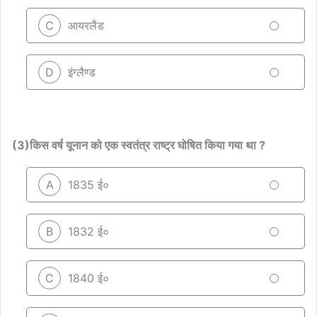
C
आयरलैंड
D
इंग्लैण्ड
(3)किस वर्ष यूनान को एक स्वतंत्र राष्ट्र घोषित किया गया था ?
A
1835 ई०
B
1832 ई०
C
1840 ई०