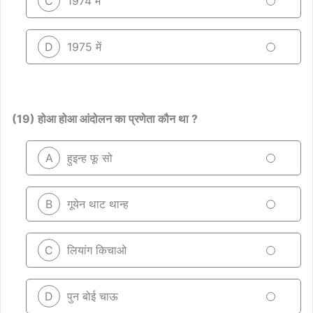
C
1974 में
D
1975 में
(19) होआ होआ आंदोलन का प्रणेता कौन था ?
A
हुइन्ह फू सो
B
गूयेन थाट थान्ह
C
लियांग किचाओ
D
पुन बोई चाऊ